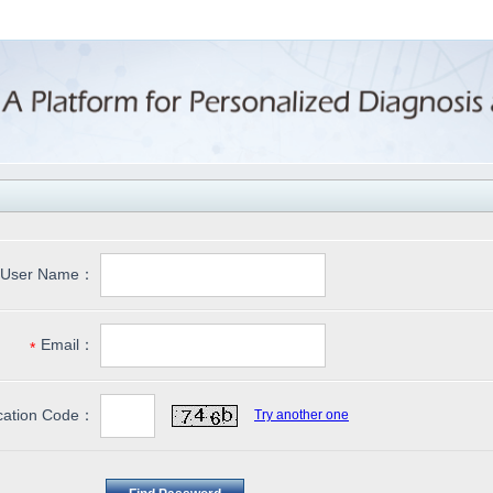
User Name：
Email：
*
ication Code：
Try another one